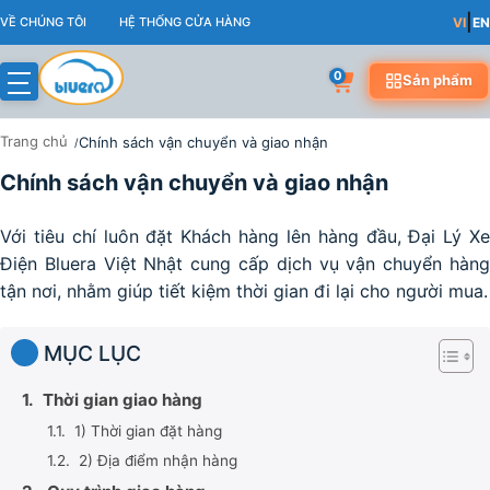
Skip
|
VỀ CHÚNG TÔI
HỆ THỐNG CỬA HÀNG
VI
EN
to
content
0
Sản phẩm
Trang chủ
Chính sách vận chuyển và giao nhận
Chính sách vận chuyển và giao nhận
CHÍNH SÁCH VẬN CHUYỂN VÀ GI
Với tiêu chí luôn đặt Khách hàng lên hàng đầu, Đại Lý Xe
Điện Bluera Việt Nhật cung cấp dịch vụ vận chuyển hàng
tận nơi, nhằm giúp tiết kiệm thời gian đi lại cho người mua.
MỤC LỤC
Thời gian giao hàng
1) Thời gian đặt hàng
2) Địa điểm nhận hàng