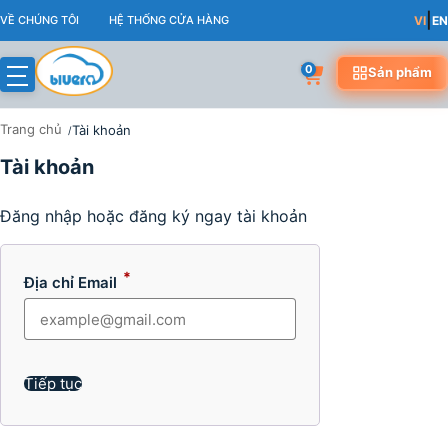
Skip
|
VỀ CHÚNG TÔI
HỆ THỐNG CỬA HÀNG
VI
EN
to
content
0
Sản phẩm
Trang chủ
Tài khoản
Tài khoản
TÀI KHOẢN
Đăng nhập hoặc đăng ký ngay tài khoản
*
Địa chỉ Email
Bắt
buộc
Tiếp tục