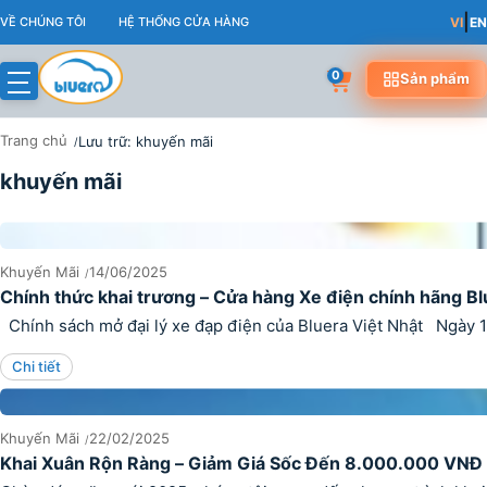
Skip
|
VỀ CHÚNG TÔI
HỆ THỐNG CỬA HÀNG
VI
EN
to
content
0
Sản phẩm
Trang chủ
Lưu trữ: khuyến mãi
khuyến mãi
KHUYẾN MÃI
Khuyến Mãi
14/06/2025
Chính thức khai trương – Cửa hàng Xe điện chính hãng Bl
Chính sách mở đại lý xe đạp điện của Bluera Việt Nhật Ngày 14
Chi tiết
Khuyến Mãi
22/02/2025
Khai Xuân Rộn Ràng – Giảm Giá Sốc Đến 8.000.000 VNĐ