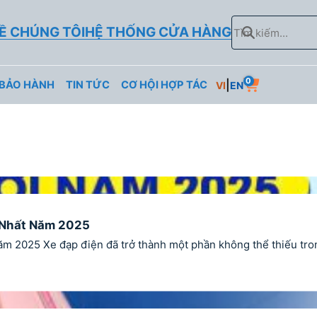
Tìm
Ề CHÚNG TÔI
HỆ THỐNG CỬA HÀNG
kiếm
0
|
 BẢO HÀNH
TIN TỨC
CƠ HỘI HỢP TÁC
VI
EN
i Nhất Năm 2025
25 Xe đạp điện đã trở thành một phần không thể thiếu trong cuộ