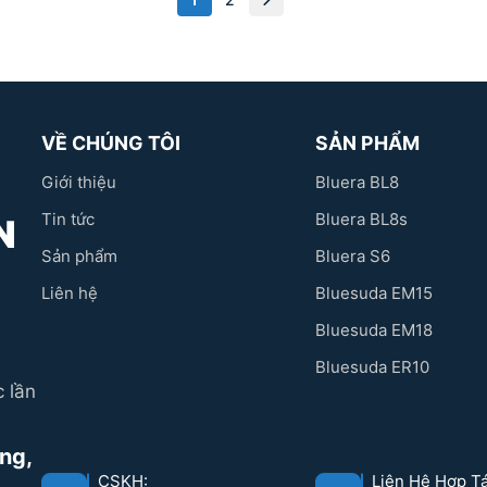
VỀ CHÚNG TÔI
SẢN PHẨM
Giới thiệu
Bluera BL8
Tin tức
Bluera BL8s
N
Sản phẩm
Bluera S6
Liên hệ
Bluesuda EM15
Bluesuda EM18
Bluesuda ER10
 lần
ưng,
CSKH:
Liên Hệ Hợp Tá