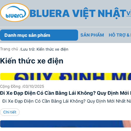
Skip
BLUERA VIỆT NHẬT
to
V
content
Danh mục sản phẩm
SẢN PHẨM
HỖ TRỢ &
Trang chủ
Lưu trữ: Kiến thức xe điện
Kiến thức xe điện
KIẾN THỨC XE ĐIỆN
Cộng Đồng
03/10/2025
Đi Xe Đạp Điện Có Cần Bằng Lái Không? Quy Định Mớ
Đi Xe Đạp Điện Có Cần Bằng Lái Không? Quy Định Mới Nhất Năm 20
Chi tiết