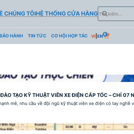
Tìm
Ề CHÚNG TÔI
HỆ THỐNG CỬA HÀNG
kiếm
0
|
 BẢO HÀNH
TIN TỨC
CƠ HỘI HỢP TÁC
VI
EN
ÀO TẠO KỸ THUẬT VIÊN XE ĐIỆN CẤP TỐC – CHỈ 07 
mạnh mẽ, nhu cầu về đội ngũ kỹ thuật viên xe điện có tay nghề v