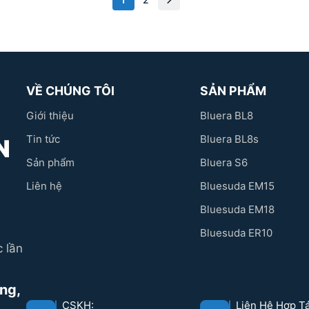
VỀ CHÚNG TÔI
SẢN PHẨM
Giới thiệu
Bluera BL8
Tin tức
Bluera BL8s
N
Sản phẩm
Bluera S6
Liên hệ
Bluesuda EM15
Bluesuda EM18
Bluesuda ER10
 lần
ưng,
CSKH:
Liên Hệ Hợp Tá