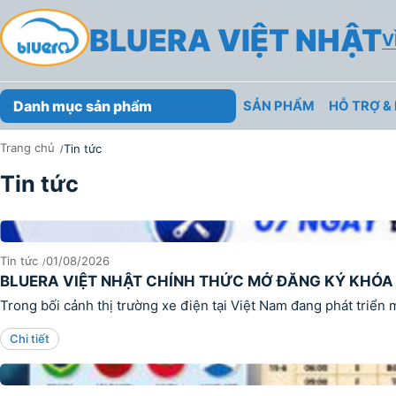
Skip
BLUERA VIỆT NHẬT
to
V
content
Danh mục sản phẩm
SẢN PHẨM
HỖ TRỢ &
Trang chủ
Tin tức
Tin tức
TIN TỨC
Tin tức
01/08/2026
BLUERA VIỆT NHẬT CHÍNH THỨC MỞ ĐĂNG KÝ KHÓA Đ
Trong bối cảnh thị trường xe điện tại Việt Nam đang phát triển 
Chi tiết