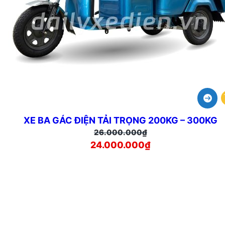
XE BA GÁC ĐIỆN TẢI TRỌNG 200KG – 300KG
Giá
Giá
26.000.000
₫
24.000.000
gốc
hiện
₫
là:
tại
26.000.000₫.
là:
24.000.000₫.