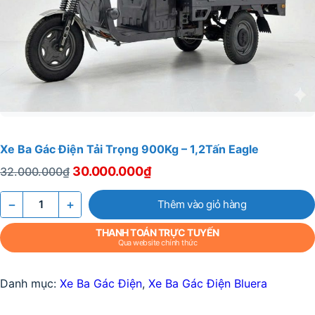
Xe Ba Gác Điện Tải Trọng 900Kg – 1,2Tấn Eagle
Giá
30.000.000
₫
Giá
32.000.000
₫
gốc
hiện
là:
tại
−
+
Thêm vào giỏ hàng
Xe
32.000.000₫.
là:
Ba
THANH TOÁN TRỰC TUYẾN
30.000.000₫.
Qua website chính thức
Gác
Điện
Tải
Danh mục:
Xe Ba Gác Điện
,
Xe Ba Gác Điện Bluera
Trọng