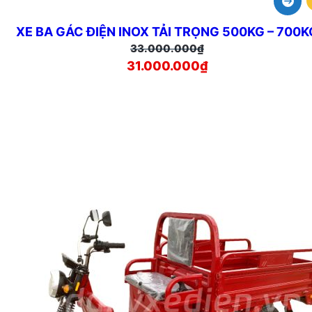
XE BA GÁC ĐIỆN INOX TẢI TRỌNG 500KG – 700K
Giá
Giá
33.000.000
₫
31.000.000
gốc
hiện
₫
là:
tại
33.000.000₫.
là:
31.000.000₫.