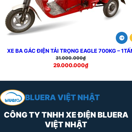
XE BA GÁC ĐIỆN TẢI TRỌNG EAGLE 700KG – 1TẤ
Giá
Giá
31.000.000
₫
29.000.000
gốc
hiện
₫
là:
tại
31.000.000₫.
là:
29.000.000₫.
BLUERA VIỆT NHẬT
CÔNG TY TNHH XE ĐIỆN BLUERA
VIỆT NHẬT