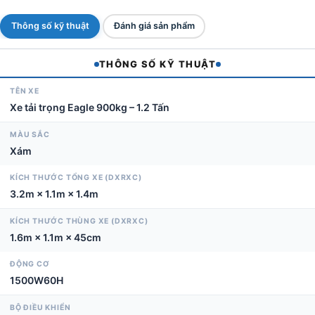
900Kg
-
Thông số kỹ thuật
Đánh giá sản phẩm
1,2Tấn
Eagle
THÔNG SỐ KỸ THUẬT
quantity
TÊN XE
Xe tải trọng Eagle 900kg – 1.2 Tấn
MÀU SẮC
Xám
KÍCH THƯỚC TỔNG XE (DXRXC)
3.2m × 1.1m × 1.4m
KÍCH THƯỚC THÙNG XE (DXRXC)
1.6m × 1.1m × 45cm
ĐỘNG CƠ
1500W60H
BỘ ĐIỀU KHIỂN