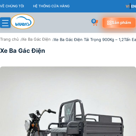
Skip
|
VỀ CHÚNG TÔI
HỆ THỐNG CỬA HÀNG
VI
EN
to
content
0
Sản phẩm
Trang chủ
Xe Ba Gác Điện
Xe Ba Gác Điện Tải Trọng 900Kg – 1,2Tấn E
Xe Ba Gác Điện
-7%