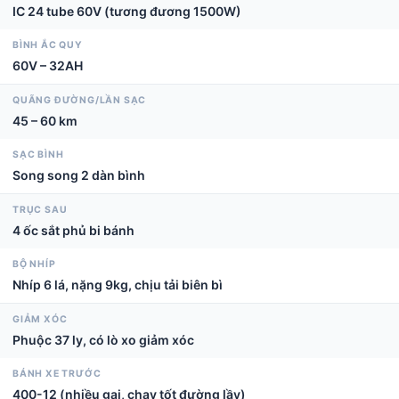
IC 24 tube 60V (tương đương 1500W)
BÌNH ẮC QUY
60V – 32AH
QUÃNG ĐƯỜNG/LẦN SẠC
45 – 60 km
SẠC BÌNH
Song song 2 dàn bình
TRỤC SAU
4 ốc sắt phủ bi bánh
BỘ NHÍP
Nhíp 6 lá, nặng 9kg, chịu tải biên bì
GIẢM XÓC
Phuộc 37 ly, có lò xo giảm xóc
BÁNH XE TRƯỚC
400-12 (nhiều gai, chạy tốt đường lầy)