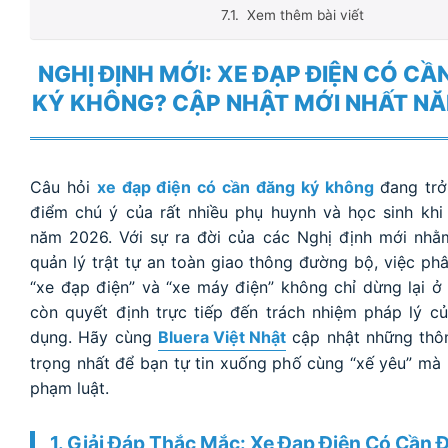
Xem thêm bài viết
NGHỊ ĐỊNH MỚI: XE ĐẠP ĐIỆN CÓ CẦ
KÝ KHÔNG? CẬP NHẬT MỚI NHẤT NĂ
Câu hỏi
xe đạp điện có cần đăng ký không
đang trở
điểm chú ý của rất nhiều phụ huynh và học sinh kh
năm 2026. Với sự ra đời của các Nghị định mới nhằ
quản lý trật tự an toàn giao thông đường bộ, việc phâ
“xe đạp điện” và “xe máy điện” không chỉ dừng lại ở
còn quyết định trực tiếp đến trách nhiệm pháp lý c
dụng. Hãy cùng
Bluera Việt Nhật
cập nhật những thôn
trọng nhất để bạn tự tin xuống phố cùng “xế yêu” mà 
phạm luật.
1. Giải Đáp Thắc Mắc: Xe Đạp Điện Có Cần 