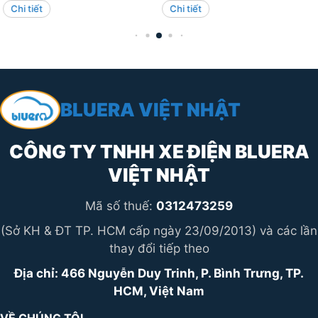
THÔNG MINH?
Chi tiết
Chi tiết
phí Bluera Việt Nhật với 0%
Thơ Chào đón sự kiện khai
chi phí xăng, vận hành 100%
trương đại lý xe điện chính
điện và phát thải bằng 0 đang
hãng Bluera Việt Nhật Ron
trở thành sự lựa chọn hoàn
Bike Pro tại Cần Thơ, quý
hảo trong xu hướng di chuyển
khách hàng sẽ nhận ngay ưu
thân thiện với môi trường …
đãi cực “khủng”: Giảm lên đến
2.000.000 VNĐ …
BLUERA VIỆT NHẬT
CÔNG TY TNHH XE ĐIỆN BLUERA
VIỆT NHẬT
Mã số thuế:
0312473259
(Sở KH & ĐT TP. HCM cấp ngày 23/09/2013) và các lần
thay đổi tiếp theo
Địa chỉ: 466 Nguyễn Duy Trinh, P. Bình Trưng, TP.
HCM, Việt Nam
VỀ CHÚNG TÔI