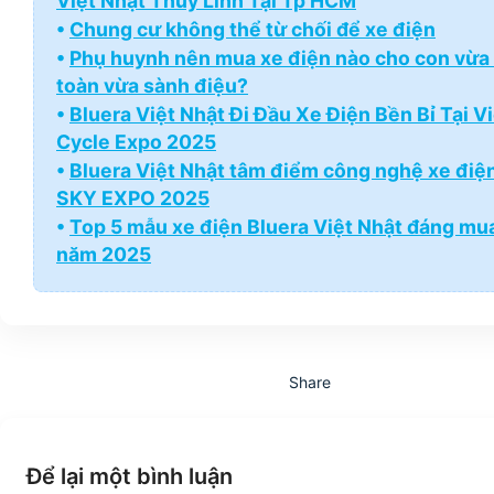
Việt Nhật Thùy Linh Tại Tp HCM
•
Chung cư không thể từ chối để xe điện
•
Phụ huynh nên mua xe điện nào cho con vừa
toàn vừa sành điệu?
•
Bluera Việt Nhật Đi Đầu Xe Điện Bền Bỉ Tại 
Cycle Expo 2025
•
Bluera Việt Nhật tâm điểm công nghệ xe điện
SKY EXPO 2025
•
Top 5 mẫu xe điện Bluera Việt Nhật đáng mu
năm 2025
Share
Để lại một bình luận