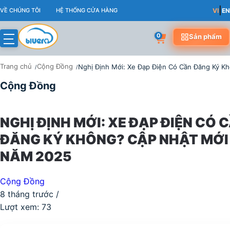
Skip
|
VỀ CHÚNG TÔI
HỆ THỐNG CỬA HÀNG
VI
EN
to
content
0
Sản phẩm
Trang chủ
Cộng Đồng
Nghị Định Mới: Xe Đạp Điện Có Cần Đăng Ký 
Cộng Đồng
NGHỊ ĐỊNH MỚI: XE ĐẠP ĐIỆN CÓ 
ĐĂNG KÝ KHÔNG? CẬP NHẬT MỚI
NĂM 2025
Cộng Đồng
8 tháng trước
/
Lượt xem:
73