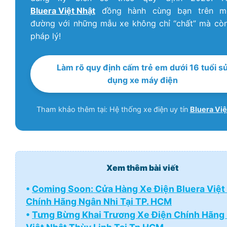
Bluera Việt Nhật
đồng hành cùng bạn trên m
đường với những mẫu xe không chỉ “chất” mà cò
pháp lý!
Làm rõ quy định cấm trẻ em dưới 16 tuổi s
dụng xe máy điện
Tham khảo thêm tại: Hệ thống xe điện uy tín
Bluera Việ
Xem thêm bài viết
•
Coming Soon: Cửa Hàng Xe Điện Bluera Việt
Chính Hãng Ngân Nhi Tại TP. HCM
•
Tưng Bừng Khai Trương Xe Điện Chính Hãng 