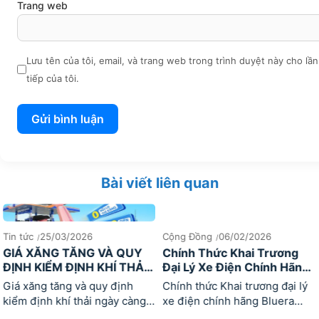
Trang web
Lưu tên của tôi, email, và trang web trong trình duyệt này cho lần
tiếp của tôi.
Bài viết liên quan
Tin tức
25/03/2026
Cộng Đồng
06/02/2026
GIÁ XĂNG TĂNG VÀ QUY
Chính Thức Khai Trương
ĐỊNH KIỂM ĐỊNH KHÍ THẢI
Đại Lý Xe Điện Chính Hãng
2026: VÌ SAO XE ĐIỆN TIẾT
Bluera Việt Nhật Ron Bike
Giá xăng tăng và quy định
Chính thức Khai trương đại lý
KIỆM BLUERA VIỆT NHẬT
Pro Tại Cần Thơ
kiểm định khí thải ngày càng
xe điện chính hãng Bluera
TRỞ THÀNH LỰA CHỌN
chặt chẽ. Xe điện tiết kiệm chi
Việt Nhật Ron Bike Pro tại Cần